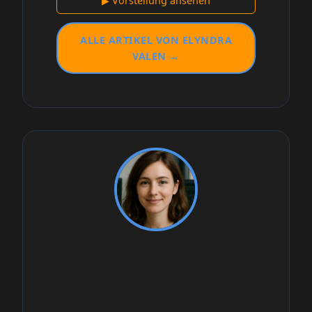
▶ Vorstellung ansehen
ALLE ARTIKEL VON ELYNDRA
VALEN →