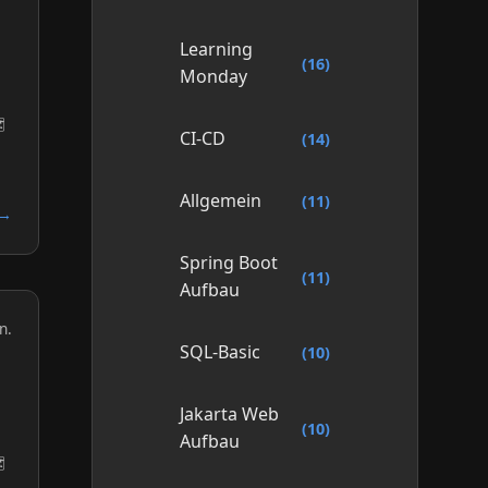
Learning
(16)
Monday
️
CI-CD
(14)
Allgemein
(11)
 →
Spring Boot
(11)
Aufbau
n.
SQL-Basic
(10)
Jakarta Web
(10)
Aufbau
️