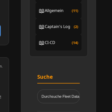
📖
Allgemein
(11)
📖
Captain's Log
(2)
📖
CI-CD
(14)
n.
Suche
🔍
️