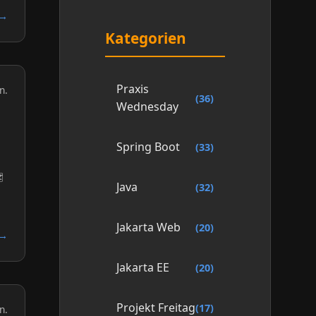
 →
Kategorien
Praxis
n.
(36)
Wednesday
Spring Boot
(33)
️
Java
(32)
Jakarta Web
(20)
 →
Jakarta EE
(20)
Projekt Freitag
(17)
n.