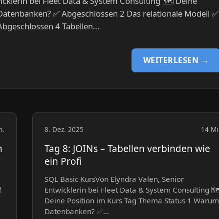
cklerin bei Fleet Data & System Consulting 🗺️ Deine
Datenbanken? ✅ Abgeschlossen 2 Das relationale Modell ✅
Abgeschlossen 4 Tabellen…
WEITERLESEN →
n.
8. Dez. 2025
14 Mi
n
Tag 8: JOINs – Tabellen verbinden wie
ein Profi
SQL Basic KursVon Elyndra Valen, Senior
️
Entwicklerin bei Fleet Data & System Consulting 🗺
Deine Position im Kurs Tag Thema Status 1 Warum
Datenbanken? ✅…