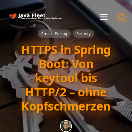
Projekt Freitag
Security
HTTPS in Spring
Boot: Von
keytool bis
HTTP/2 – ohne
Kopfschmerzen