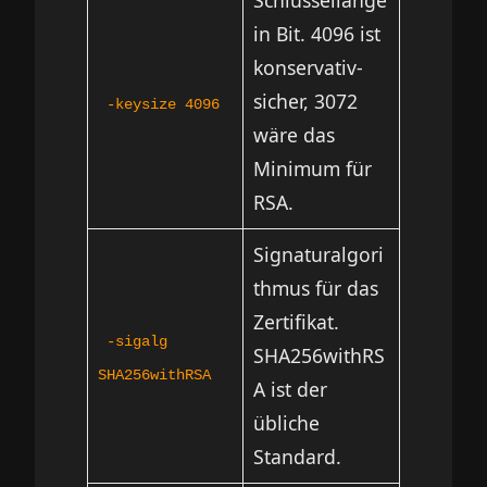
Schlüssellänge
in Bit. 4096 ist
konservativ-
sicher, 3072
-keysize 4096
wäre das
Minimum für
RSA.
Signaturalgori
thmus für das
Zertifikat.
-sigalg
SHA256withRS
SHA256withRSA
A ist der
übliche
Standard.