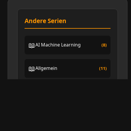
Andere Serien
📖
AI Machine Learning
(8)
📖
Allgemein
(11)
📖
Captain's Log
(2)
📖
CI-CD
(14)