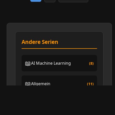
Andere Serien
📖
AI Machine Learning
(8)
📖
Allgemein
(11)
📖
Captain's Log
(2)