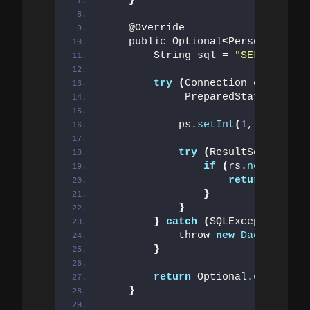
}
    @Override
    public Optional
<
Person
>
findB
        String sql = 
"SELECT id, 
try
(
Connection conn = da
             PreparedStatement ps
            ps.
setInt
(
1
, id
)
;
try
(
ResultSet rs = p
if
(
rs.
next
())
{
return
 Option
}
}
}
catch
(
SQLException e
)
            throw 
new
DaoExceptio
}
return
 Optional.
empty
()
;
}