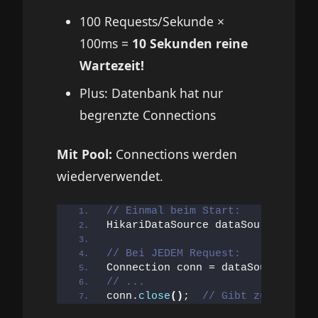
100 Requests/Sekunde ×
100ms =
10 Sekunden reine
Wartezeit!
Plus: Datenbank hat nur
begrenzte Connections
Mit Pool:
Connections werden
wiederverwendet.
// Einmal beim Start:
HikariDataSource dataSource = 
new
// Bei JEDEM Request:
Connection conn = dataSource.
getC
// ...
conn.
close
()
;  
// Gibt zurück in 