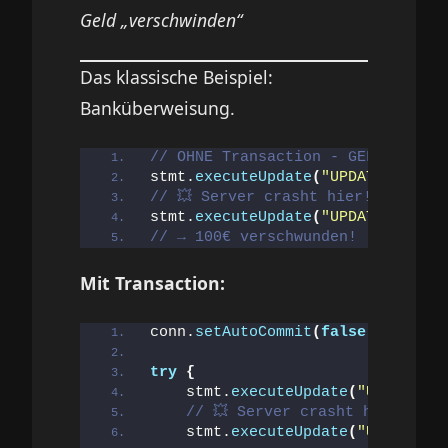
Geld „verschwinden“
Das klassische Beispiel:
Banküberweisung.
// OHNE Transaction - GEFÄHRLICH!
stmt.
executeUpdate
(
"UPDATE konto 
// 💥 Server crasht hier!
stmt.
executeUpdate
(
"UPDATE konto 
// → 100€ verschwunden!
Mit Transaction:
conn.
setAutoCommit
(
false
)
;  
// ⚠️
try
{
    stmt.
executeUpdate
(
"UPDATE ko
// 💥 Server crasht hier!
    stmt.
executeUpdate
(
"UPDATE ko