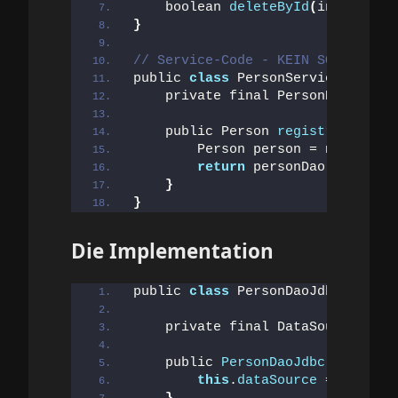
    boolean 
deleteById
(
int id
)
;
}
// Service-Code - KEIN SQL!
public 
class
 PersonService 
{
    private final PersonDao perso
    public Person 
registrieren
(
St
        Person person = 
new
Perso
return
 personDao.
save
(
per
}
}
Die Implementation
public 
class
 PersonDaoJdbc 
implem
    private final DataSource data
    public 
PersonDaoJdbc
(
DataSour
this
.
dataSource
 = dataSou