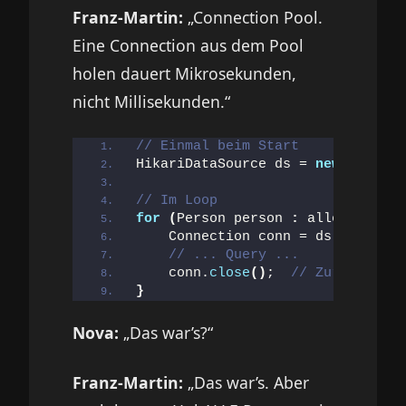
Franz-Martin:
„Connection Pool.
Eine Connection aus dem Pool
holen dauert Mikrosekunden,
nicht Millisekunden.“
// Einmal beim Start
HikariDataSource ds = 
new
HikariD
// Im Loop
for
(
Person person 
:
 allePersonen
    Connection conn = ds.
getConne
// ... Query ...
    conn.
close
()
;  
// Zurück in d
}
Nova:
„Das war’s?“
Franz-Martin:
„Das war’s. Aber