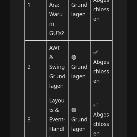
1
Ära:
Grund
chloss
Waru
lagen
en
m
GUIs?
AWT
✅
&
🟢
Abges
2
Swing
Grund
chloss
Grund
lagen
en
lagen
Layou
✅
ts &
🟢
Abges
3
Event-
Grund
chloss
Handl
lagen
en