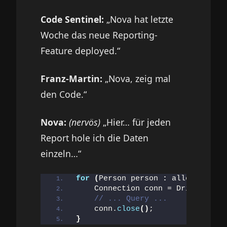
Code Sentinel:
„Nova hat letzte
Woche das neue Reporting-
Feature deployed.“
Franz-Martin:
„Nova, zeig mal
den Code.“
Nova:
(nervös)
„Hier… für jeden
Report hole ich die Daten
einzeln…“
for
(
Person person 
:
 allePersonen
    Connection conn = DriverManag
// ... Query ...
    conn.
close
()
;
}