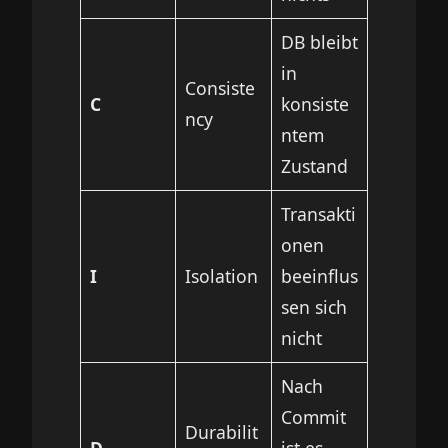
DB bleibt
in
Consiste
C
konsiste
ncy
ntem
Zustand
Transakti
onen
I
Isolation
beeinflus
sen sich
nicht
Nach
Commit
Durabilit
D
ist es