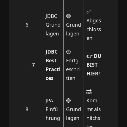
✅
JDBC
🟢
Abges
6
Grund
Grund
chloss
lagen
lagen
en
JDBC
🟡
👉 DU
Best
Fortg
→ 7
BIST
Practi
eschri
HIER!
ces
tten
🔜
JPA
🟢
Kom
8
Einfü
Grund
mt als
hrung
lagen
nächs
tes