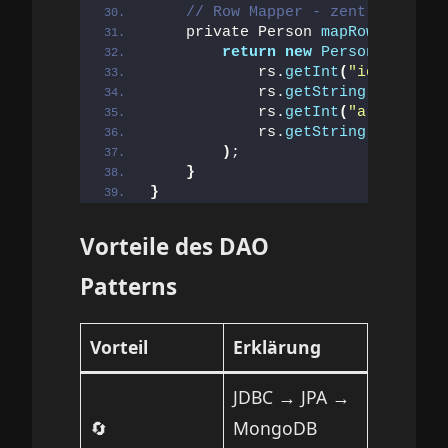
// Row Mapper - zentralisiert
    private Person 
mapRow
(
ResultS
return
new
Person
(
            rs.
getInt
(
"id"
)
,
            rs.
getString
(
"name"
)
,
            rs.
getInt
(
"alter"
)
,
            rs.
getString
(
"email"
)
)
;
}
}
Vorteile des DAO
Patterns
Vorteil
Erklärung
JDBC → JPA →
🔄
MongoDB