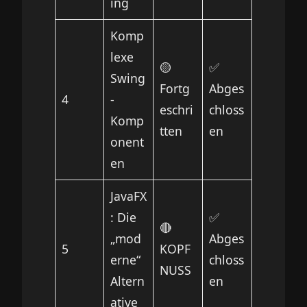
ing
Komp
lexe
🟡
✅
Swing
Fortg
Abges
4
-
eschri
chloss
Komp
tten
en
onent
en
JavaFX
: Die
✅
🔴
„mod
Abges
5
KOPF
erne“
chloss
NUSS
Altern
en
ative