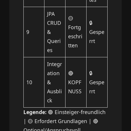
JPA
🟡
CRUD
🔒
Fortg
9
&
Gespe
eschri
Queri
rrt
tten
es
Integr
ation
🔴
🔒
10
&
KOPF
Gespe
Ausbli
NUSS
rrt
ck
Legende:
🟢 Einsteiger-freundlich
| 🟡 Erfordert Grundlagen | 🔴
Optional/Anspruchsvoll