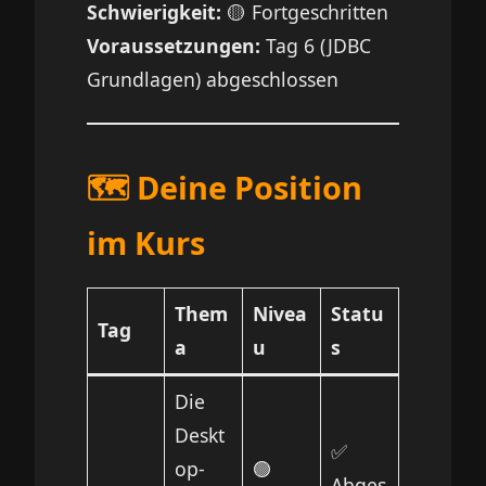
Schwierigkeit:
🟡 Fortgeschritten
Voraussetzungen:
Tag 6 (JDBC
Grundlagen) abgeschlossen
🗺️ Deine Position
im Kurs
Them
Nivea
Statu
Tag
a
u
s
Die
Deskt
✅
op-
🟢
Abges