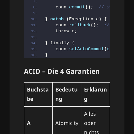
    conn.
commit
()
;  
// ✅ Beide Ä
}
catch
(
Exception e
)
{
    conn.
rollback
()
;  
// 🔙 Alle 
    throw e;
}
 finally 
{
    conn.
setAutoCommit
(
true
)
;  
//
}
ACID – Die 4 Garantien
Buchsta
Bedeutu
Erklärun
be
ng
g
Alles
A
Atomicity
oder
nichts