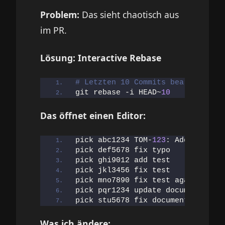
Problem:
Das sieht chaotisch aus
im PR.
Lösung: Interactive Rebase
# Letzten 10 Commits bearbeiten
git rebase -i HEAD~
10
Das öffnet einen Editor:
pick abc1234 TOM-
123
: Add user va
pick def5678 fix typo
pick ghi9012 add test
pick jkl3456 fix test
pick mno7890 fix test again
pick pqr1234 update documentation
pick stu5678 fix documentation ty
Was ich ändere: