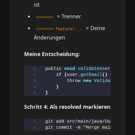
ist
= Trenner
=======
= Deine
>>>>>>> feature/...
Änderungen
Meine Entscheidung:
public 
void
validateUser
(
User use
if
(
user.
getEmail
()
 == 
null
|
        throw 
new
ValidationExcep
}
}
Schritt 4: Als resolved markieren
git add src/main/java/UserService
git commit -m 
"Merge main into fe