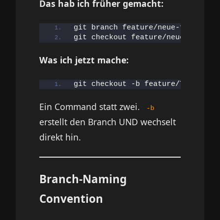
Das hab ich früher gemacht:
git branch feature/neue-funktion
git checkout feature/neue-funktio
Was ich jetzt mache:
git checkout -b feature/TOM-
123
-n
Ein Command statt zwei.
-b
erstellt den Branch UND wechselt
direkt hin.
Branch-Naming
Convention