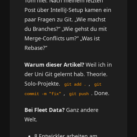
Tom hier. Nach meinem letzten
Post über IntelliJ-Setup kamen ein
paar Fragen zu Git. „Wie machst
du Branches?“ „Wie gehst du mit
Merge-Conflicts um?“ „Was ist
Rebase?“
Warum dieser Artikel?
Weil ich in
der Uni Git gelernt hab. Theorie.
Solo-Projekte.
,
git add .
git
,
. Done.
commit -m "fix"
git push
Bei Fleet Data?
Ganz andere
Welt.
8 Entwickler arbeiten am