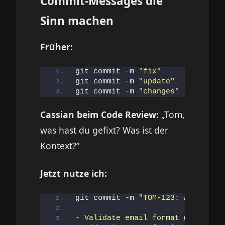
Commit-Messages die
Sinn machen
Früher:
git commit -m 
"fix"
git commit -m 
"update"
git commit -m 
"changes"
Cassian beim Code Review:
„Tom,
was hast du gefixt? Was ist der
Kontext?“
Jetzt nutze ich:
git commit -m 
"TOM-123: Add email
- Validate email format with rege