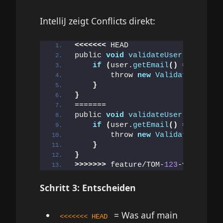
IntelliJ zeigt Conflicts direkt:
<<<<<<<
 HEAD
public 
void
validateUser
(
User use
if
(
user.
getEmail
()
 == 
null
)
        throw 
new
ValidationExcep
}
}
=======
public 
void
validateUser
(
User use
if
(
user.
getEmail
()
 == 
null
|
        throw 
new
ValidationExcep
}
}
>>>>>>>
 feature/TOM-
123
-validatio
Schritt 3: Entscheiden
= Was auf main
<<<<<<< HEAD