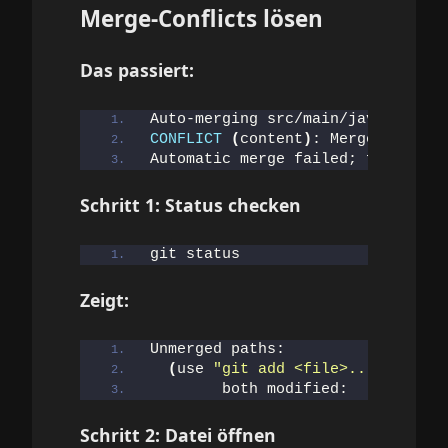
Merge-Conflicts lösen
Das passiert:
Auto-merging src/main/java/UserSe
CONFLICT
(
content
)
: Merge conflic
Automatic merge failed; fix confl
Schritt 1: Status checken
git status
Zeigt:
Unmerged paths:
(
use 
"git add <file>..."
 to mar
        both modified:   src/main
Schritt 2: Datei öffnen