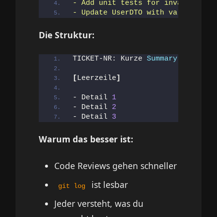
- Add unit tests for invalid emai
- Update UserDTO with validation 
Die Struktur:
TICKET-NR: Kurze 
Summary
(
max 
50
 
[
Leerzeile
]
- Detail 
1
- Detail 
2
- Detail 
3
Warum das besser ist:
Code Reviews gehen schneller
ist lesbar
git log
Jeder versteht, was du