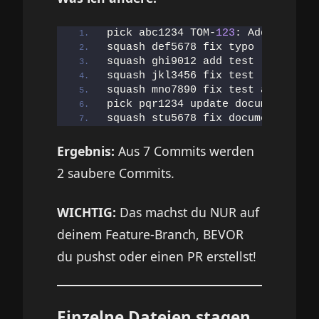
pick abc1234 TOM-
123
: Add user va
squash def5678 fix typo
squash ghi9012 add test
squash jkl3456 fix test
squash mno7890 fix test again
pick pqr1234 update documentation
squash stu5678 fix documentation 
Ergebnis:
Aus 7 Commits werden
2 saubere Commits.
WICHTIG:
Das machst du NUR auf
deinem Feature-Branch, BEVOR
du pushst oder einen PR erstellst!
Einzelne Dateien stagen