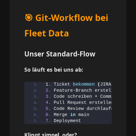
🎯 Git-Workflow bei
Fleet Data
Unser Standard-Flow
So läuft es bei uns ab:
1. Ticket 
bekommen
(
JIRA
)
2.
 Feature-Branch erstellen
3.
 Code schreiben + Committen
4.
 Pull Request erstellen
5.
 Code Review durchlaufen
6.
 Merge 
in
 main
7.
 Deployment
Klingt simpel, oder?