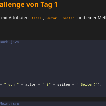
allenge von Tag 1
mit Attributen
,
,
und einer Me
titel
autor
seiten
Buch.java
+ 
" von "
 + autor + 
" ("
 + seiten + 
" Seiten)"
)
;
Main.java