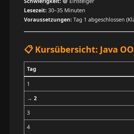
Schwierigkeit:
🟢 Einsteiger
Lesezeit:
30–35 Minuten
Voraussetzungen:
Tag 1 abgeschlossen (Kl
📋 Kursübersicht: Java OO
Tag
1
→ 2
3
4