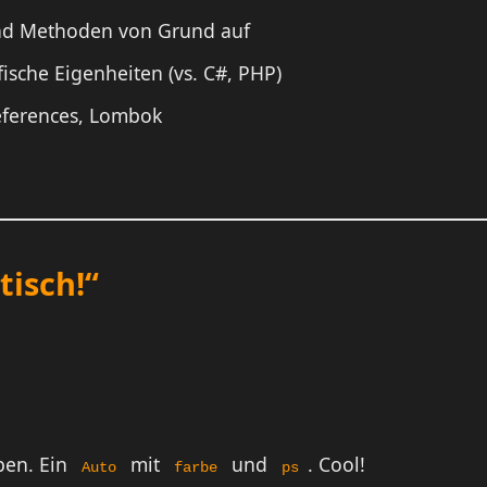
und Methoden von Grund auf
fische Eigenheiten (vs. C#, PHP)
eferences, Lombok
tisch!“
ben. Ein
mit
und
. Cool!
Auto
farbe
ps