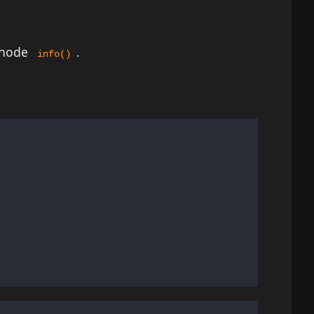
thode
.
info()