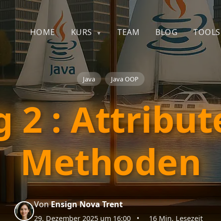
HOME
KURS
TEAM
BLOG
TOOLS
Java
Java OOP
g 2 : Attribut
Methoden
Von
Ensign Nova Trent
29. Dezember 2025 um 16:00
•
16 Min. Lesezeit