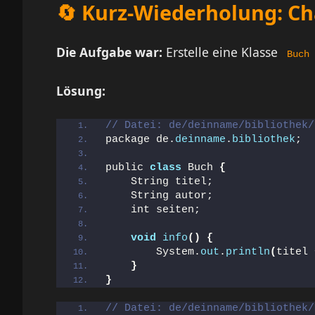
🔄 Kurz-Wiederholung: Ch
Die Aufgabe war:
Erstelle eine Klasse
Buch
Lösung:
// Datei: de/deinname/bibliothek/
package de.
deinname
.
bibliothek
;
public 
class
 Buch 
{
    String titel;
    String autor;
    int seiten;
void
info
()
{
        System.
out
.
println
(
titel 
}
}
// Datei: de/deinname/bibliothek/