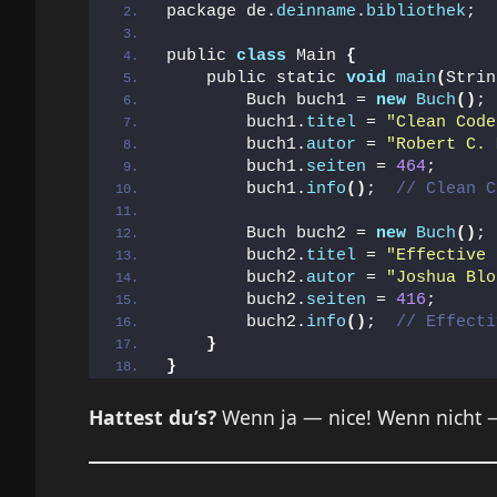
package de.
deinname
.
bibliothek
;
public 
class
 Main 
{
    public static 
void
main
(
Strin
        Buch buch1 = 
new
Buch
()
;
        buch1.
titel
 = 
"Clean Code
        buch1.
autor
 = 
"Robert C. 
        buch1.
seiten
 = 
464
;
        buch1.
info
()
;  
// Clean C
        Buch buch2 = 
new
Buch
()
;
        buch2.
titel
 = 
"Effective 
        buch2.
autor
 = 
"Joshua Blo
        buch2.
seiten
 = 
416
;
        buch2.
info
()
;  
// Effecti
}
}
Hattest du’s?
Wenn ja — nice! Wenn nicht —