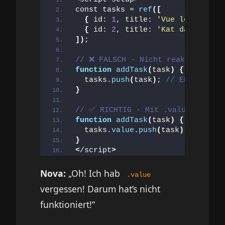
const tasks = 
ref
([
{
 id: 
1
, title: 
'Vue lernen'
, c
{
 id: 
2
, title: 
'Kat danken'
, c
])
;
// ❌ FALSCH - Nicht reaktiv!
function
addTask
(
task
)
{
  tasks.
push
(
task
)
; 
// ERROR! tas
}
// ✅ RICHTIG - Mit .value!
function
addTask
(
task
)
{
  tasks.
value
.
push
(
task
)
; 
// ✅
}
<
/script
>
Nova:
„Oh! Ich hab
.value
vergessen! Darum hat’s nicht
funktioniert!“