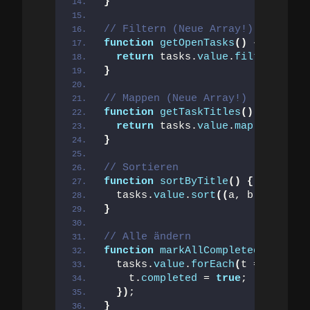
}
// Filtern (Neue Array!)
function
getOpenTasks
()
{
return
 tasks.
value
.
filter
(
t =
>
 
}
// Mappen (Neue Array!)
function
getTaskTitles
()
{
return
 tasks.
value
.
map
(
t =
>
 t.
t
}
// Sortieren
function
sortByTitle
()
{
  tasks.
value
.
sort
((
a, b
)
 =
>
 a.
ti
}
// Alle ändern
function
markAllCompleted
()
{
  tasks.
value
.
forEach
(
t =
>
{
    t.
completed
 = 
true
;
})
;
}