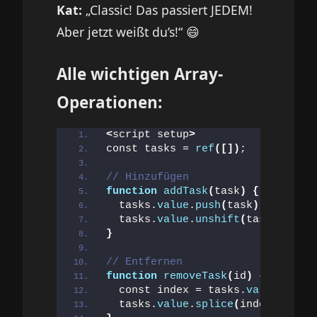
Kat:
„Classic! Das passiert JEDEM!
Aber jetzt weißt du’s!“ 😄
Alle wichtigen Array-
Operationen:
<
script setup
>
const tasks = 
ref
([])
;
// Hinzufügen
function
addTask
(
task
)
{
  tasks.
value
.
push
(
task
)
; 
// Am E
  tasks.
value
.
unshift
(
task
)
; 
// A
}
// Entfernen
function
removeTask
(
id
)
{
  const index = tasks.
value
.
findI
  tasks.
value
.
splice
(
index, 
1
)
; 
/