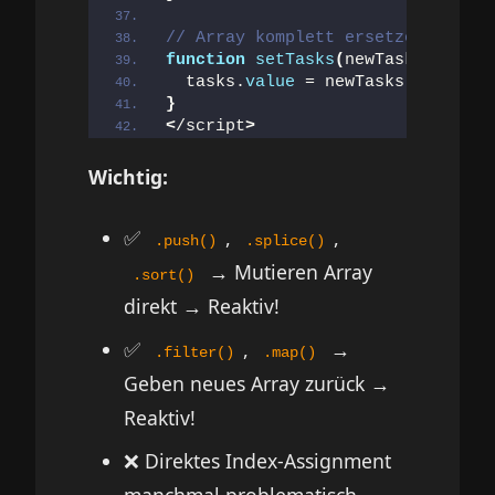
// Array komplett ersetzen
function
setTasks
(
newTasks
)
{
  tasks.
value
 = newTasks; 
// Komp
}
<
/script
>
Wichtig:
✅
,
,
.push()
.splice()
→ Mutieren Array
.sort()
direkt → Reaktiv!
✅
,
→
.filter()
.map()
Geben neues Array zurück →
Reaktiv!
❌ Direktes Index-Assignment
manchmal problematisch →