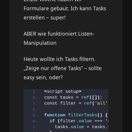
Formulare gebaut. Ich kann Tasks
erstellen – super!
ABER wie funktioniert Listen-
Manipulation
Heute wollte ich Tasks filtern.
„Zeige nur offene Tasks“ – sollte
easy sein, oder?
<
script setup
>
const tasks = 
ref
([])
;
const filter = 
ref
(
'all'
)
; 
// 'al
function
filterTasks
()
{
if
(
filter.
value
 === 
'open'
)
{
    tasks.
value
 = tasks.
value
.
fil