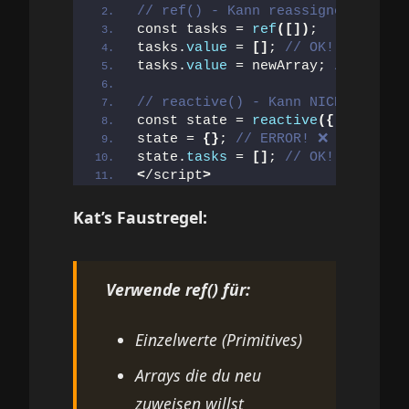
// ref() - Kann reassigned werde
const tasks = 
ref
([])
;
tasks.
value
 = 
[]
; 
// OK!
tasks.
value
 = newArray; 
// OK!
// reactive() - Kann NICHT reass
const state = 
reactive
({
 tasks: 
[
state = 
{}
; 
// ERROR! ❌
state.
tasks
 = 
[]
; 
// OK! ✅
<
/script
>
Kat’s Faustregel:
Verwende ref() für:
Einzelwerte (Primitives)
Arrays die du neu
zuweisen willst