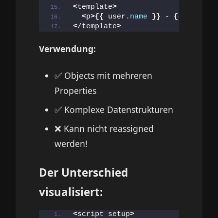
<
template
>
<
p
>{{
 user.
name
}}
 - 
{{
 user.
ag
<
/template
>
Verwendung:
✅ Objects mit mehreren
Properties
✅ Komplexe Datenstrukturen
❌ Kann nicht reassigned
werden!
Der Unterschied
visualisiert:
<
script setup
>