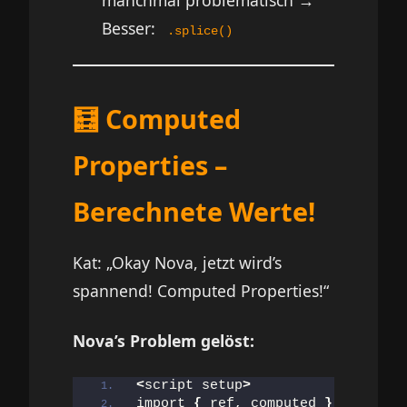
Besser:
.splice()
🧮 Computed
Properties –
Berechnete Werte!
Kat: „Okay Nova, jetzt wird’s
spannend! Computed Properties!“
Nova’s Problem gelöst:
<
script setup
>
import 
{
 ref, computed 
}
 from 
'vu