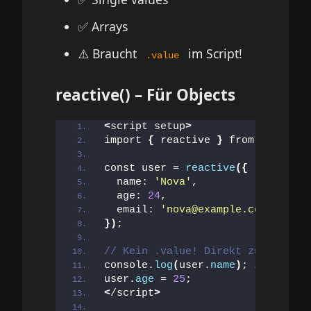
✅ Arrays
⚠️ Braucht
im Script!
.value
reactive() – Für Objects
<
script setup
>
import 
{
 reactive 
}
 from 
'vue'
;
const user = 
reactive
({
  name: 
'Nova'
,
  age: 
24
,
  email: 
'nova@example.com'
})
;
// Kein .value! Direkt zugreifen!
console.
log
(
user.
name
)
; 
// 'Nova'
user.
age
 = 
25
;
<
/script
>