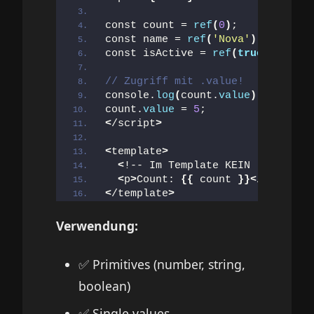
const count = 
ref
(
0
)
;
const name = 
ref
(
'Nova'
)
;
const isActive = 
ref
(
true
)
;
// Zugriff mit .value!
console.
log
(
count.
value
)
; 
// 0
count.
value
 = 
5
;
<
/script
>
<
template
>
<
!-- Im Template KEIN .value! -
<
p
>
Count: 
{{
 count 
}}<
/p
>
<
/template
>
Verwendung:
✅ Primitives (number, string,
boolean)
✅ Single values