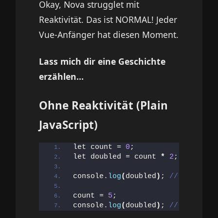
Okay, Nova strugglet mit
Reaktivität. Das ist NORMAL! Jeder
Vue-Anfänger hat diesen Moment.
Lass mich dir eine Geschichte
erzählen…
Ohne Reaktivität (Plain
JavaScript)
let count = 
0
;
let doubled = count 
*
2
;
console.
log
(
doubled
)
; 
// 0
count = 
5
;
console.
log
(
doubled
)
; 
// Immer no