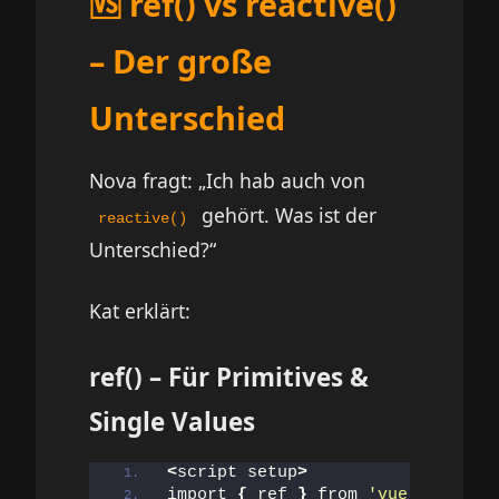
🆚 ref() vs reactive()
– Der große
Unterschied
Nova fragt: „Ich hab auch von
gehört. Was ist der
reactive()
Unterschied?“
Kat erklärt:
ref() – Für Primitives &
Single Values
<
script setup
>
import 
{
 ref 
}
 from 
'vue'
;