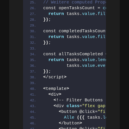
// Weitere computed Properties
const openTasksCount = 
computed
((
return
 tasks.
value
.
filter
(
t =
>
 
})
;
const completedTasksCount = 
compu
return
 tasks.
value
.
filter
(
t =
>
 
})
;
const allTasksCompleted = 
compute
return
 tasks.
value
.
length
>
0
&
         tasks.
value
.
every
(
t =
>
 t
})
;
<
/script
>
<
template
>
<
div
>
<
!-- Filter Buttons --
>
<
div 
class
=
"flex gap-2 mb-4"
>
<
button @click=
"filter = 'a
Alle
({{
 tasks.
length
}})
<
/button
>