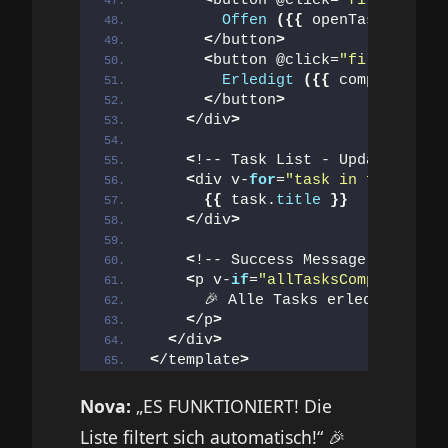
<
button @click=
"filter = 'o
Offen
({{
 openTasksCount 
<
/button
>
<
button @click=
"filter = 'c
Erledigt
({{
 completedTas
<
/button
>
<
/div
>
<
!-- Task List - Updated auto
<
div v-
for
=
"task in filteredT
{{
 task.
title
}}
<
/div
>
<
!-- Success Message --
>
<
p v-
if
=
"allTasksCompleted"
c
      🎉 Alle Tasks erledigt! Gre
<
/p
>
<
/div
>
<
/template
>
Nova:
„ES FUNKTIONIERT! Die
Liste filtert sich automatisch!“ 🎉