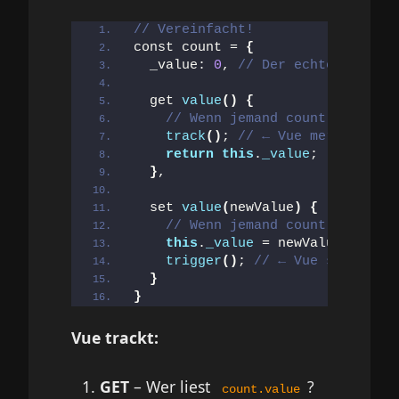
// Vereinfacht!
const count = 
{
  _value: 
0
, 
// Der echte Wert
  get 
value
()
{
// Wenn jemand count.value li
track
()
; 
// ← Vue merkt: "Jem
return
this
.
_value
;
}
,
  set 
value
(
newValue
)
{
// Wenn jemand count.value = 
this
.
_value
 = newValue;
trigger
()
; 
// ← Vue sagt: "co
}
}
Vue trackt:
GET
– Wer liest
?
count.value