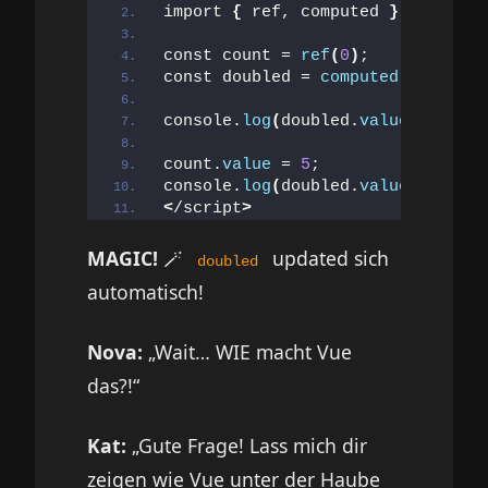
import 
{
 ref, computed 
}
 from 
'vu
const count = 
ref
(
0
)
;
const doubled = 
computed
(()
 =
>
 co
console.
log
(
doubled.
value
)
; 
// 0
count.
value
 = 
5
;
console.
log
(
doubled.
value
)
; 
// 10
<
/script
>
MAGIC!
🪄
updated sich
doubled
automatisch!
Nova:
„Wait… WIE macht Vue
das?!“
Kat:
„Gute Frage! Lass mich dir
zeigen wie Vue unter der Haube