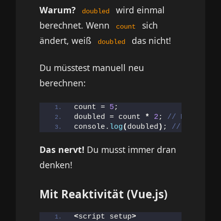
Warum?
wird einmal
doubled
berechnet. Wenn
sich
count
ändert, weiß
das nicht!
doubled
Du müsstest manuell neu
berechnen:
count = 
5
;
doubled = count 
*
2
; 
// Manuell n
console.
log
(
doubled
)
; 
// 10
Das nervt!
Du musst immer dran
denken!
Mit Reaktivität (Vue.js)
<
script setup
>