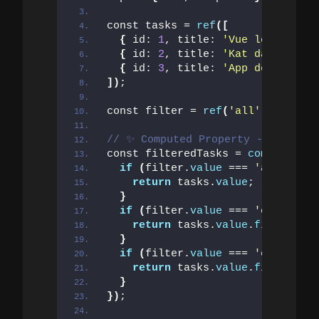
const tasks = 
ref
([
{
 id: 
1
, title: 
'Vue lernen'
, c
{
 id: 
2
, title: 
'Kat danken'
, c
{
 id: 
3
, title: 
'App deployen'
,
])
;
const filter = 
ref
(
'all'
)
; 
// 'al
// ✨ Computed Property - Updated
const filteredTasks = 
computed
(()
if
(
filter.
value
 === 
'all'
)
{
return
 tasks.
value
;
}
if
(
filter.
value
 === 
'open'
)
{
return
 tasks.
value
.
filter
(
t =
}
if
(
filter.
value
 === 
'completed
return
 tasks.
value
.
filter
(
t =
}
})
;