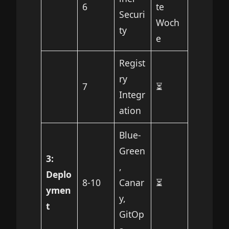
6
te
Securi
Woch
ty
e
Regist
ry
7
⏳
Integr
ation
Blue-
Green
3:
,
Deplo
8-10
Canar
⏳
ymen
y,
t
GitOp