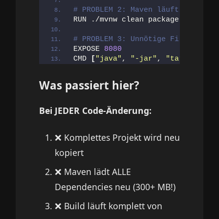
# PROBLEM 2: Maven läuft IM Conta
RUN ./mvnw clean package -DskipTe
# PROBLEM 3: Unnötige Files im fi
EXPOSE 
8080
CMD 
[
"java"
, 
"-jar"
, 
"target/auto
Was passiert hier?
Bei JEDER Code-Änderung:
❌ Komplettes Projekt wird neu
kopiert
❌ Maven lädt ALLE
Dependencies neu (300+ MB!)
❌ Build läuft komplett von