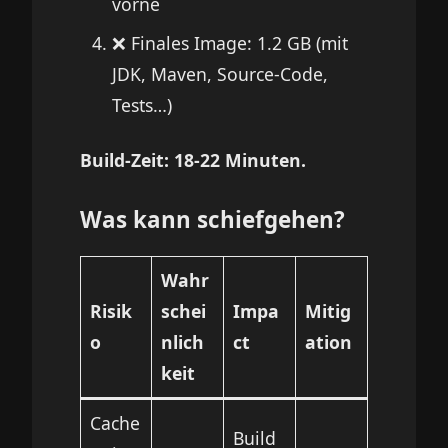
vorne
❌ Finales Image: 1.2 GB (mit
JDK, Maven, Source-Code,
Tests…)
Build-Zeit: 18-22 Minuten.
Was kann schiefgehen?
Wahr
Risik
schei
Impa
Mitig
o
nlich
ct
ation
keit
Cache
Build