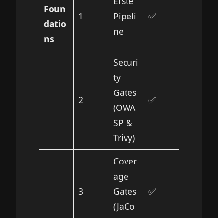
Erste
Foun
1
Pipeli
✅
datio
ne
ns
Securi
ty
Gates
2
✅
(OWA
SP &
Trivy)
Cover
age
3
Gates
✅
(JaCo