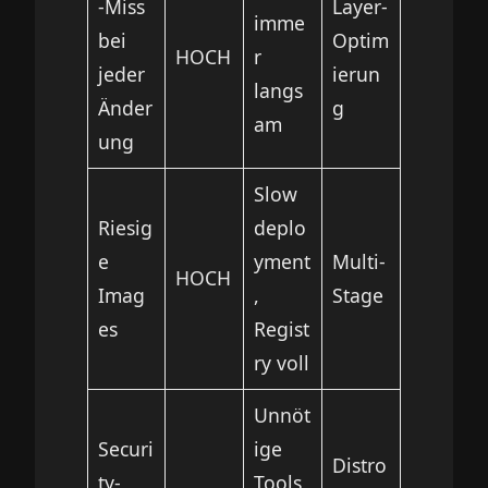
-Miss
Layer-
imme
bei
Optim
HOCH
r
jeder
ierun
langs
Änder
g
am
ung
Slow
Riesig
deplo
e
yment
Multi-
HOCH
Imag
,
Stage
es
Regist
ry voll
Unnöt
Securi
ige
Distro
ty-
Tools