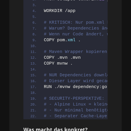
WORKDIR /app
# KRITISCH: Nur pom.xml kopieren!
# Warum? Dependencies ändern sich
# Wenn nur Code ändert, wird dies
COPY pom.
xml
 .
# Maven Wrapper kopieren
COPY .mvn .mvn
COPY mvnw .
# NUR Dependencies downloaden (oh
# Dieser Layer wird gecacht bis p
RUN ./mvnw dependency:go-offline 
# SECURITY-PERSPEKTIVE:
# - Alpine Linux = kleinere Attac
# - Nur minimal benötigte Package
# - Separater Cache-Layer = schne
Was macht das konkret?