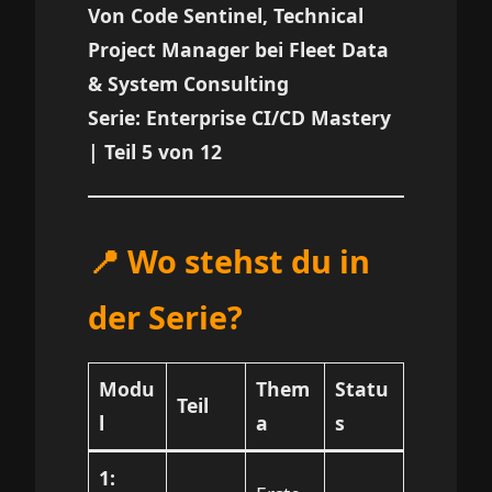
Von Code Sentinel, Technical
Project Manager bei Fleet Data
& System Consulting
Serie: Enterprise CI/CD Mastery
| Teil 5 von 12
📍 Wo stehst du in
der Serie?
Modu
Them
Statu
Teil
l
a
s
1: