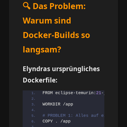
🔍 Das Problem:
Warum sind
Docker-Builds so
langsam?
Elyndras ursprüngliches
Dockerfile:
FROM eclipse-temurin:
21
-jdk
WORKDIR /app
# PROBLEM 1: Alles auf einmal kop
COPY . /app