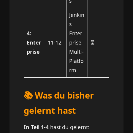
s
Jenkin
s
4:
Enter
Enter
11-12
prise,
⏳
prise
Multi-
Platfo
rm
📚 Was du bisher
gelernt hast
In Teil 1-4
hast du gelernt: