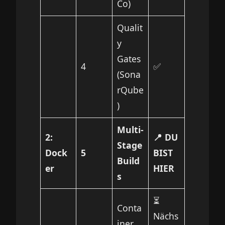
Co)
Qualit
y
Gates
4
✅
(Sona
rQube
)
Multi-
2:
📍 DU
Stage
Dock
5
BIST
Build
er
HIER
s
⏳
Conta
Nächs
iner