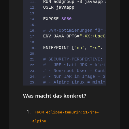
RUN addgroup -S javaapp 
&&
 adduse
USER javaapp
EXPOSE 
8080
# JVM-Optimierungen für Container
ENV JAVA_OPTS=
"-XX:+UseContainerS
ENTRYPOINT 
[
"sh"
, 
"-c"
, 
"java $JA
# SECURITY-PERSPEKTIVE:
# - JRE statt JDK = kleineres Ima
# - Non-root User = Container Esc
# - Nur JAR im Image = Source-Cod
# - Alpine Linux = minimale Packa
Was macht das konkret?
FROM eclipse-temurin:21-jre-
alpine