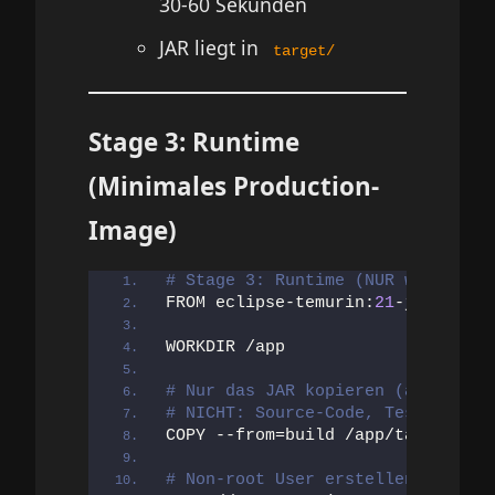
30-60 Sekunden
JAR liegt in
target/
Stage 3: Runtime
(Minimales Production-
Image)
# Stage 3: Runtime (NUR was Produ
FROM eclipse-temurin:
21
-jre-alpin
WORKDIR /app
# Nur das JAR kopieren (aus Stage
# NICHT: Source-Code, Tests, Mave
COPY --from=build /app/target/*.j
# Non-root User erstellen (Securi