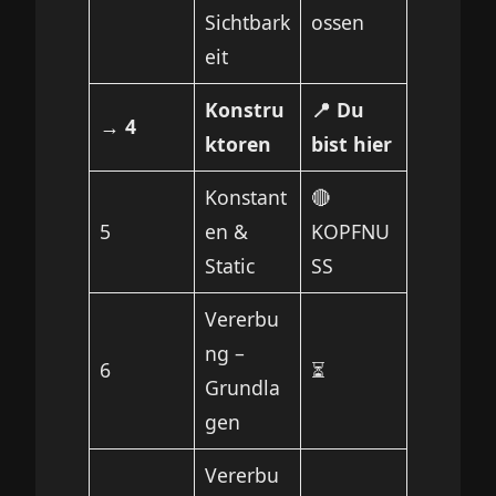
Sichtbark
ossen
eit
Konstru
📍 Du
→ 4
ktoren
bist hier
Konstant
🔴
5
en &
KOPFNU
Static
SS
Vererbu
ng –
6
⏳
Grundla
gen
Vererbu