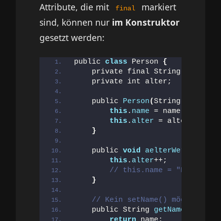
Attribute, die mit
markiert
final
sind, können nur
im Konstruktor
gesetzt werden:
public 
class
 Person 
{
    private final String name;  
/
    private int alter;
    public 
Person
(
String name, in
this
.
name
 = name;   
// ✅ 
this
.
alter
 = alter;
}
    public 
void
aelterWerden
()
{
this
.
alter
++;       
// ✅ 
// this.name = "Neu";  ❌
}
// Kein setName() möglich! Nu
    public String 
getName
()
{
return
 name;