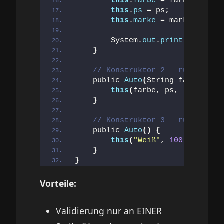
this
.
farbe
 = farbe;
this
.
ps
 = ps;
this
.
marke
 = marke;
        System.
out
.
println
(
"Auto 
}
// Konstruktor 2 — ruft Haupt
    public 
Auto
(
String farbe, int
this
(
farbe, ps, 
"Unbekann
}
// Konstruktor 3 — ruft Konst
    public 
Auto
()
{
this
(
"Weiß"
, 
100
)
;  
// → 
}
}
Vorteile:
Validierung nur an EINER