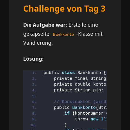
Challenge von Tag 3
Die Aufgabe war:
Erstelle eine
gekapselte
-Klasse mit
Bankkonto
Validierung.
Lösung:
public 
class
 Bankkonto 
{
    private final String kontonum
    private double kontostand;
    private String pin;
// Konstruktor (wird heute er
    public 
Bankkonto
(
String konto
if
(
kontonummer == 
null
|
            throw 
new
IllegalArgu
}