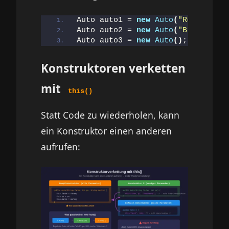
Auto auto1 = 
new
Auto
(
"Rot"
, 
150
,
Auto auto2 = 
new
Auto
(
"Blau"
, 
200
Auto auto3 = 
new
Auto
()
;         
Konstruktoren verketten
mit
this()
Statt Code zu wiederholen, kann
ein Konstruktor einen anderen
aufrufen: