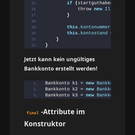
if
(
startguthaben 
<
0
)
{
            throw 
new
IllegalArgu
}
this
.
kontonummer
 = konton
this
.
kontostand
 = startgu
}
}
Jetzt kann kein ungültiges
Bankkonto erstellt werden!
Bankkonto k1 = 
new
Bankkonto
(
"DE8
Bankkonto k2 = 
new
Bankkonto
(
""
, 
Bankkonto k3 = 
new
Bankkonto
(
"DE1
-Attribute im
final
Konstruktor