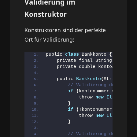
Validierung im
Konstruktor
Konstruktoren sind der perfekte
Ort für Validierung:
public 
class
 Bankkonto 
{
    private final String kontonum
    private double kontostand;
    public 
Bankkonto
(
String konto
// Validierung der Konton
if
(
kontonummer == 
null
|
            throw 
new
IllegalArgu
}
if
(
!kontonummer.
matches
(
            throw 
new
IllegalArgu
}
// Validierung des Startg