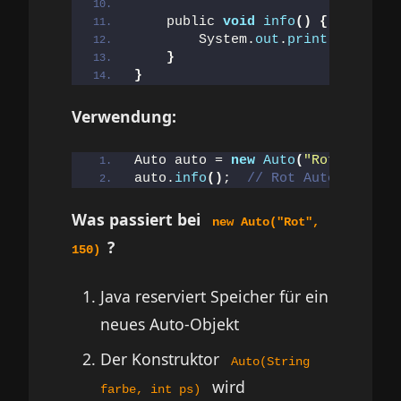
    public 
void
info
()
{
        System.
out
.
println
(
farbe 
}
}
Verwendung:
Auto auto = 
new
Auto
(
"Rot"
, 
150
)
;
auto.
info
()
;  
// Rot Auto mit 150
Was passiert bei
new Auto("Rot",
?
150)
Java reserviert Speicher für ein
neues Auto-Objekt
Der Konstruktor
Auto(String
wird
farbe, int ps)