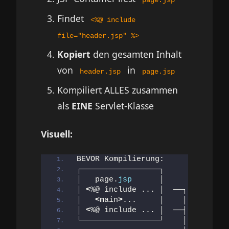
Findet
<%@ include
file="header.jsp" %>
Kopiert
den gesamten Inhalt
von
in
header.jsp
page.jsp
Kompiliert ALLES zusammen
als
EINE
Servlet-Klasse
Visuell:
BEVOR Kompilierung:
┌─────────────────┐
│   page.
jsp
      │
│ 
<
%@ include ... │  ──┐
│   
<
main
>
...     │    │
│ 
<
%@ include ... │  ──┤
└─────────────────┘    │