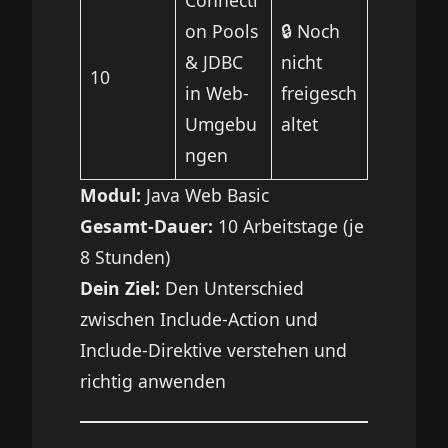
on Pools
🔒 Noch
& JDBC
nicht
10
in Web-
freigesch
Umgebu
altet
ngen
Modul:
Java Web Basic
Gesamt-Dauer:
10 Arbeitstage (je
8 Stunden)
Dein Ziel:
Den Unterschied
zwischen Include-Action und
Include-Direktive verstehen und
richtig anwenden