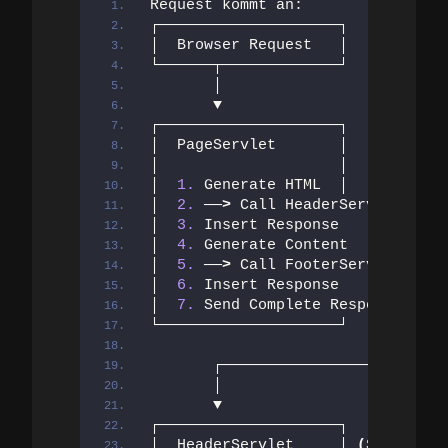
Request kommt an:
┌────────────────────┐
│  Browser Request   │
└──────┬─────────────┘
       │
       ▼
┌────────────────────┐
│  PageServlet       │
│                    │
│  
1.
 Generate HTML  │
│  
2.
 ──
>
 Call HeaderServlet  ──┐
│  
3.
 Insert Response            
│  
4.
 Generate Content           
│  
5.
 ──
>
 Call FooterServlet  ───
│  
6.
 Insert Response            
│  
7.
 Send Complete Response     
└────────────────────┘           
                                 
       ┌─────────────────────────
       │
       ▼
┌────────────────────┐
│  HeaderServlet     │ 
(
Separate 