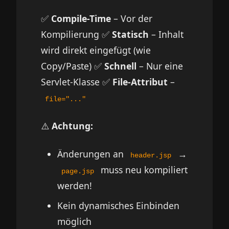
✅
Compile-Time
– Vor der
Kompilierung ✅
Statisch
– Inhalt
wird direkt eingefügt (wie
Copy/Paste) ✅
Schnell
– Nur eine
Servlet-Klasse ✅
File-Attribut
–
file="..."
⚠️
Achtung:
Änderungen an
→
header.jsp
muss neu kompiliert
page.jsp
werden!
Kein dynamisches Einbinden
möglich