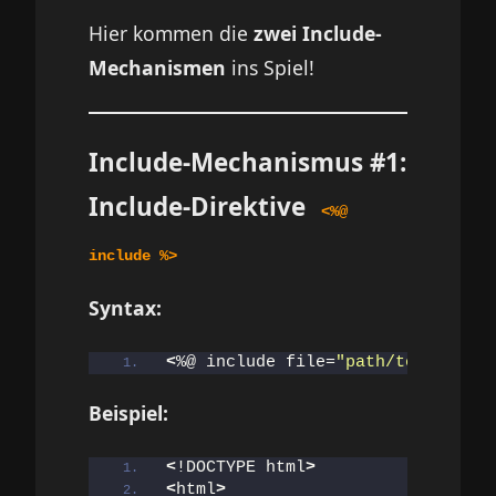
Hier kommen die
zwei Include-
Mechanismen
ins Spiel!
Include-Mechanismus #1:
Include-Direktive
<%@
include %>
Syntax:
<
%@ include file=
"path/to/file.js
Beispiel:
<
!DOCTYPE html
>
<
html
>