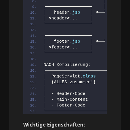
                       │
┌─────────────────┐    │
│   header.
jsp
    │ 
<
──┘
│ 
<
header
>
...     │    
└─────────────────┘    
┌─────────────────┐    
│   footer.
jsp
    │ 
<
──┘
│ 
<
footer
>
...     │
└─────────────────┘
NACH Kompilierung:
┌──────────────────────────┐
│  PageServlet.
class
       │
│  
(
ALLES zusammen!
)
       │
│                          │
│  - Header-Code           │
│  - Main-Content          │
│  - Footer-Code           │
└──────────────────────────┘
Wichtige Eigenschaften: