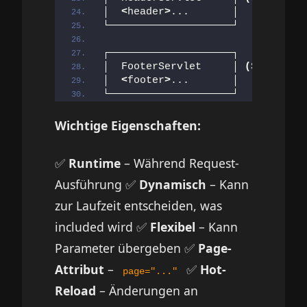
│  
<
header
>
...       │
└────────────────────┘
┌────────────────────┐
│  FooterServlet     │ 
(
Separate 
│  
<
footer
>
...       │
└────────────────────┘
Wichtige Eigenschaften:
✅
Runtime
– Während Request-
Ausführung ✅
Dynamisch
– Kann
zur Laufzeit entscheiden, was
included wird ✅
Flexibel
– Kann
Parameter übergeben ✅
Page-
Attribut
–
✅
Hot-
page="..."
Reload
– Änderungen an