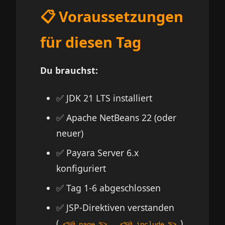
📋 Voraussetzungen
für diesen Tag
Du brauchst:
✅ JDK 21 LTS installiert
✅ Apache NetBeans 22 (oder
neuer)
✅ Payara Server 6.x
konfiguriert
✅ Tag 1-6 abgeschlossen
✅ JSP-Direktiven verstanden
(
,
)
<%@ page %>
<%@ include %>