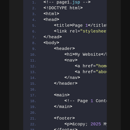
<
!-- page1.
jsp
 --
>
<
!DOCTYPE html
>
<
html
>
<
head
>
<
title
>
Page 
1
<
/title
>
<
link rel=
"stylesheet"
 href=
"
<
/head
>
<
body
>
<
header
>
<
h1
>
My Website
<
/h1
>
<
nav
>
<
a href=
"home"
>
Home
<
/
<
a href=
"about"
>
About
<
/nav
>
<
/header
>
<
main
>
<
!-- Page 
1
 Content --
>
<
/main
>
<
footer
>
<
p
>
&copy; 
2025
 My Company