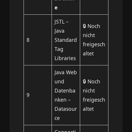
e
JSTL –
🔒 Noch
Java
nicht
8
Standard
freigesch
Tag
altet
Libraries
Java Web
und
🔒 Noch
Datenba
nicht
9
nken –
freigesch
Datasour
altet
ce
Connecti