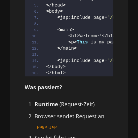
<
/head
>
<
body
>
<
jsp:include page=
"/WEB-INF/i
<
main
>
<
h1
>
Welcome!
<
/h1
>
<
p
>
This
 is my page conten
<
/main
>
<
jsp:include page=
"/WEB-INF/i
<
/body
>
<
/html
>
Was passiert?
Runtime
(Request-Zeit)
Browser sendet Request an
page.jsp
Servlet führt aus