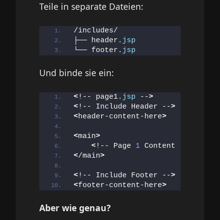
Teile in separate Dateien:
/includes/
├── header.
jsp
└── footer.
jsp
Und binde sie ein:
<
!-- page1.
jsp
 --
>
<
!-- Include Header --
>
<
header-content-here
>
<
main
>
<
!-- Page 
1
 Content --
>
<
/main
>
<
!-- Include Footer --
>
<
footer-content-here
>
Aber wie genau?