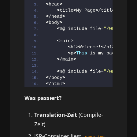
<
head
>
<
title
>
My Page
<
/title
>
<
/head
>
<
body
>
<
%@ include file=
"/WEB-INF/in
<
main
>
<
h1
>
Welcome!
<
/h1
>
<
p
>
This
 is my page conten
<
/main
>
<
%@ include file=
"/WEB-INF/in
<
/body
>
<
/html
>
Was passiert?
Translation-Zeit
(Compile-
Zeit)
JSP-Container liest
page.jsp