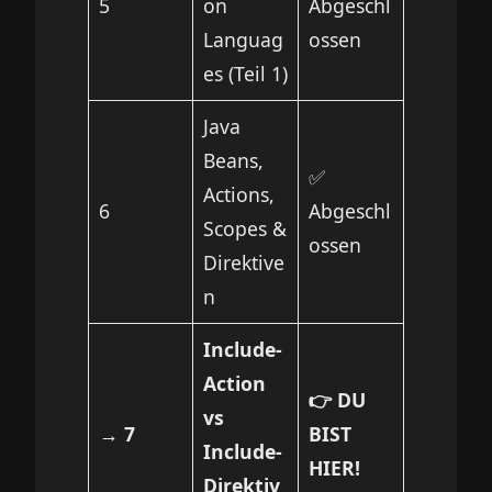
5
on
Abgeschl
Languag
ossen
es (Teil 1)
Java
Beans,
✅
Actions,
6
Abgeschl
Scopes &
ossen
Direktive
n
Include-
Action
👉 DU
vs
→ 7
BIST
Include-
HIER!
Direktiv