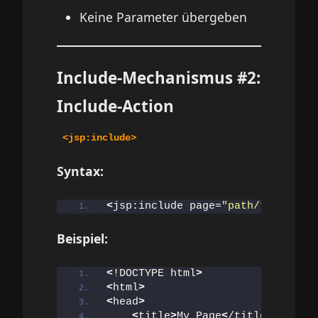
Keine Parameter übergeben
Include-Mechanismus #2:
Include-Action
<jsp:include>
Syntax:
<
jsp:include page=
"path/to/file.j
Beispiel:
<
!DOCTYPE html
>
<
html
>
<
head
>
<
title
>
My Page
<
/title
>