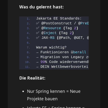
Was du gelernt hast:
Jakarta EE Standards:
✅ @PostConstruct / @
PreDestroy
(
✅ @
Resource
(
Tag 
2
)
✅ @
Inject
(
Tag 
2
)
✅ JAX-
RS
(
@Path, @GET, @POST
)
(
T
Warum wichtig?
→ Funktionieren ü
berall
(
WildFly,
→ Migration von Legacy zu Modern
→ 
99
% Code wiederverwendbar!
→ DEIN Wettbewerbsvorteil!
Die Realität:
Nur Spring kennen = Neue
Projekte bauen
Jakarta EE + Spring kennen =