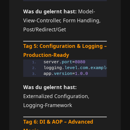
Was du gelernt hast:
Model-
View-Controller, Form Handling,
Post/Redirect/Get
Tag 5: Configuration & Logging –
Production-Ready
server.
port
=
8080
logging.
level
.
com
.
example
=DEBUG
app.
version
=
1.0
.
0
Was du gelernt hast:
Externalized Configuration,
Logging-Framework
Tag 6: DI & AOP – Advanced