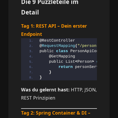
Die 9 Puzzleteile im
Detail
Tag 1: REST API – Dein erster
Endpoint
@RestController
@
RequestMapping
(
"/persons"
)
public 
class
 PersonApiController 
    @GetMapping
    public List
<
Person
>
getAll
()
return
 personService.
getA
}
}
Was du gelernt hast:
HTTP, JSON,
REST Prinzipien
Tag 2: Spring Container & DI –