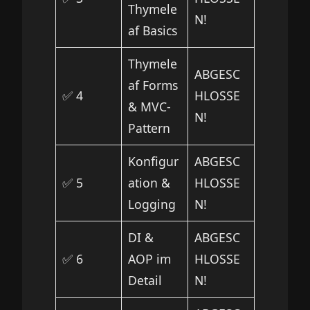
Thymele
N!
af Basics
Thymele
ABGESC
af Forms
✅ 4
HLOSSE
& MVC-
N!
Pattern
Konfigur
ABGESC
✅ 5
ation &
HLOSSE
Logging
N!
DI &
ABGESC
✅ 6
AOP im
HLOSSE
Detail
N!