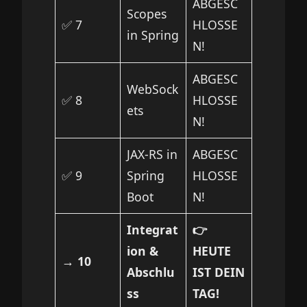
ABGESC
Scopes
✅ 7
HLOSSE
in Spring
N!
ABGESC
WebSock
✅ 8
HLOSSE
ets
N!
JAX-RS in
ABGESC
✅ 9
Spring
HLOSSE
Boot
N!
Integrat
👉
ion &
HEUTE
→ 10
Abschlu
IST DEIN
ss
TAG!