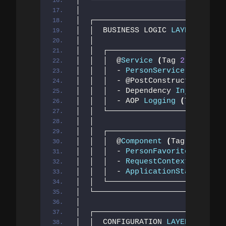
│  └─────────────────────────────
│                          ↕     
│  ┌─────────────────────────────
│  │  BUSINESS LOGIC 
LAYER
(
Tag 
2
│  │                             
│  │  ┌──────────────────────────
│  │  │  @
Service
(
Tag 
2
)
        
│  │  │  - 
PersonService
(
Singlet
│  │  │  - @PostConstruct/@
PreDes
│  │  │  - Dependency 
Injection
(
│  │  │  - AOP 
Logging
(
Tag 
6
)
   
│  │  └──────────────────────────
│  │                             
│  │  ┌──────────────────────────
│  │  │  @
Component
(
Tag 
7
)
      
│  │  │  - 
PersonFavorites
(
Sessi
│  │  │  - 
RequestContext
(
Reques
│  │  │  - 
ApplicationStatistics
│  │  └──────────────────────────
│  └─────────────────────────────
│                          ↕     
│  ┌─────────────────────────────
│  │  CONFIGURATION 
LAYER
(
Tag 
5
,