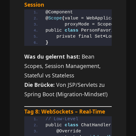
Session
@Component
@
Scope
(
value = WebApplicationCont
       proxyMode = ScopedProxyMod
public 
class
 PersonFavorites 
{
    private final Set
<
Long
>
 favor
}
Was du gelernt hast:
Bean
Scopes, Session Management,
Stateful vs Stateless
Die Brücke:
Von JSP/Servlets zu
Spring Boot (Migration-Mindset!)
Tag 8: WebSockets – Real-Time
// Low-Level
public 
class
 ChatHandler 
extends
 
    @Override