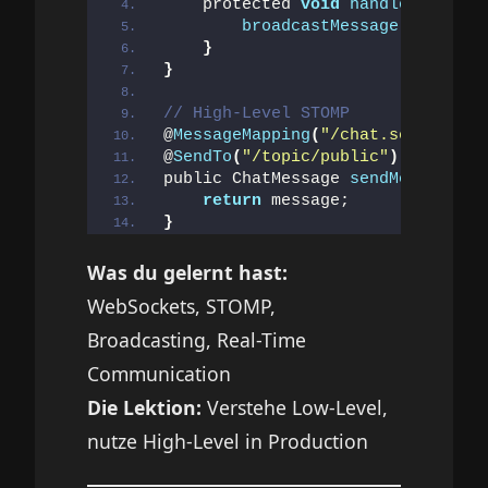
    protected 
void
handleTextMess
broadcastMessage
(
message.
}
}
// High-Level STOMP
@
MessageMapping
(
"/chat.send"
)
@
SendTo
(
"/topic/public"
)
public ChatMessage 
sendMessage
(
@P
return
 message;
}
Was du gelernt hast:
WebSockets, STOMP,
Broadcasting, Real-Time
Communication
Die Lektion:
Verstehe Low-Level,
nutze High-Level in Production