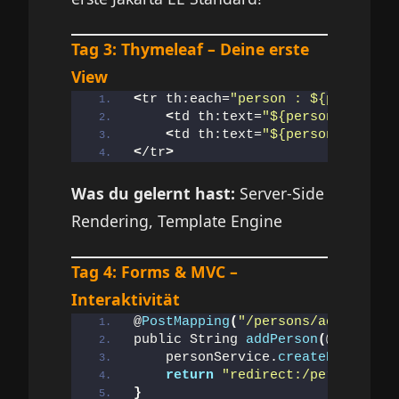
Tag 3: Thymeleaf – Deine erste
View
<
tr th:each=
"person : ${persons}"
<
td th:text=
"${person.firstna
<
td th:text=
"${person.lastnam
<
/tr
>
Was du gelernt hast:
Server-Side
Rendering, Template Engine
Tag 4: Forms & MVC –
Interaktivität
@
PostMapping
(
"/persons/add"
)
public String 
addPerson
(
@ModelAtt
    personService.
createPerson
(
pe
return
"redirect:/persons"
;
}