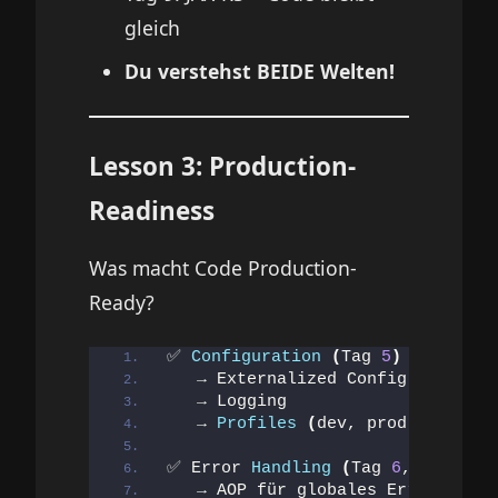
gleich
Du verstehst BEIDE Welten!
Lesson 3: Production-
Readiness
Was macht Code Production-
Ready?
✅ 
Configuration
(
Tag 
5
)
   → Externalized Config
   → Logging
   → 
Profiles
(
dev, prod
)
✅ Error 
Handling
(
Tag 
6
, 
9
)
   → AOP für globales Error-Loggi