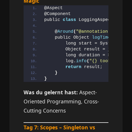
Magic
@Aspect
@Component
public 
class
 LoggingAspect 
{
    @
Around
(
"@annotation(LogExecu
    public Object 
logTime
(
Proceed
        long start = System.
curre
        Object result = joinPoint
        long duration = System.
cu
        log.
info
(
"{} took {} ms"
,
return
 result;
}
}
Was du gelernt hast:
Aspect-
Oriented Programming, Cross-
Cutting Concerns
Tag 7: Scopes – Singleton vs