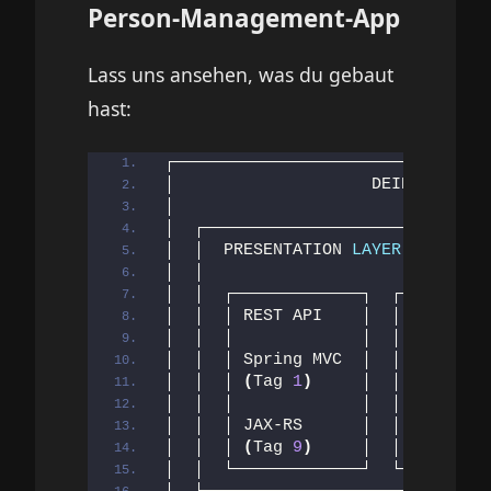
Person-Management-App
Lass uns ansehen, was du gebaut
hast:
┌────────────────────────────────
│                    DEINE APPLIC
│                                
│  ┌─────────────────────────────
│  │  PRESENTATION 
LAYER
(
Tag 
1
, 
│  │                             
│  │  ┌─────────────┐  ┌─────────
│  │  │ REST API    │  │ MVC View
│  │  │             │  │         
│  │  │ Spring MVC  │  │ Thymelea
│  │  │ 
(
Tag 
1
)
     │  │ 
(
Tag 
3
-
4
│  │  │             │  │         
│  │  │ JAX-RS      │  │ Forms   
│  │  │ 
(
Tag 
9
)
     │  │         
│  │  └─────────────┘  └─────────