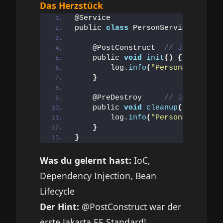
Das Herzstück
@Service
public 
class
 PersonService 
{
    @PostConstruct  
// Jakarta EE
    public 
void
init
()
{
        log.
info
(
"PersonService i
}
    @PreDestroy     
// Jakarta EE
    public 
void
cleanup
()
{
        log.
info
(
"PersonService d
}
}
Was du gelernt hast:
IoC,
Dependency Injection, Bean
Lifecycle
Der Hint:
@PostConstruct war der
erste Jakarta EE Standard!