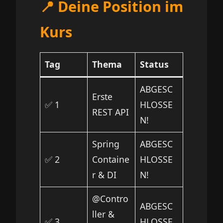
📍 Deine Position im
Kurs
Tag
Thema
Status
ABGESC
Erste
✅ 1
HLOSSE
REST API
N!
Spring
ABGESC
✅ 2
Containe
HLOSSE
r & DI
N!
@Contro
ABGESC
ller &
✅ 3
HLOSSE