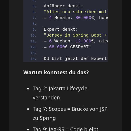
Anfänger denkt:
"Alles neu schreiben mit Spring M
→ 
4
 Monate, 
80.000
€, hohes Risiko
Expert denkt:
"Jersey in Spring Boot + Minimal-
→ 
6
 Wochen, 
12.000
€, niedriges Ri
→ 
68.000
€ GESPART!
DU bist jetzt der Expert!
Warum konntest du das?
Tag 2: Jakarta Lifecycle
verstanden
Tag 7: Scopes = Brücke von JSP
zu Spring
Tag 9: JAX-RS = Code bleibt