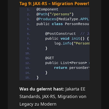
Tag 9: JAX-RS – Migration Power!
@Component
@
Path
(
"/persons"
)
@
Produces
(
MediaType.
APPLICATION_J
public 
class
 PersonResource 
{
    @PostConstruct  
// Jakarta EE
    public 
void
init
()
{
        log.
info
(
"PersonResource 
}
    @GET
    public List
<
Person
>
getAll
()
return
 personService.
getA
}
}
Was du gelernt hast:
Jakarta EE
Standards, JAX-RS, Migration von
Legacy zu Modern