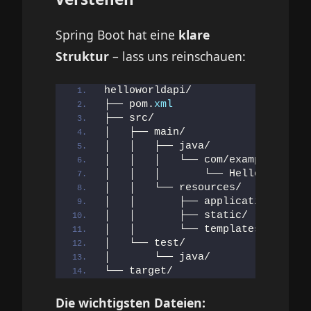
Spring Boot hat eine
klare
Struktur
– lass uns reinschauen:
helloworldapi/
├── pom.
xml
                      
├── src/
│   ├── main/
│   │   ├── java/
│   │   │   └── com/example/hello
│   │   │       └── HelloWorldApi
│   │   └── resources/
│   │       ├── application.
prope
│   │       ├── static/          
│   │       └── templates/       
│   └── test/
│       └── java/
└── target/                      
Die wichtigsten Dateien: