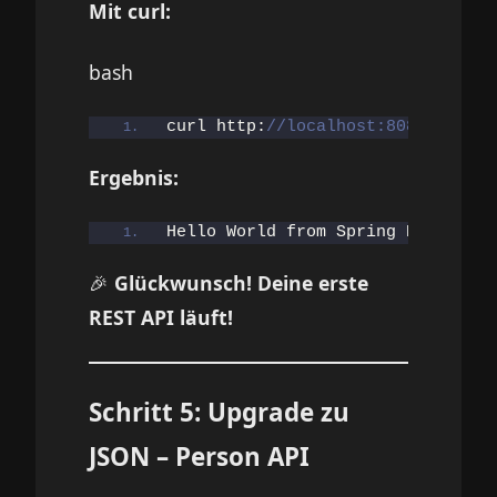
Mit curl:
bash
curl http:
//localhost:8080/hello
Ergebnis:
Hello World from Spring Boot!
🎉
Glückwunsch! Deine erste
REST API läuft!
Schritt 5: Upgrade zu
JSON – Person API