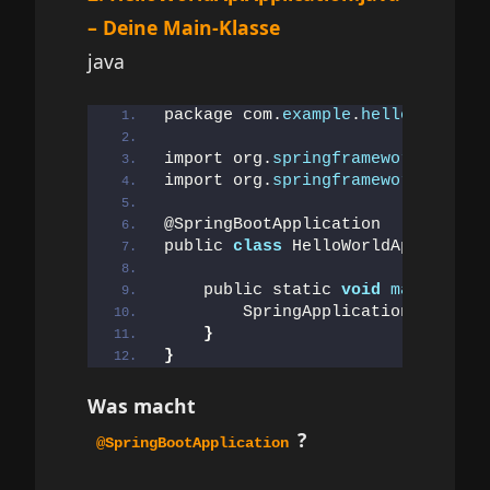
– Deine Main-Klasse
java
package com.
example
.
helloworldapi
import org.
springframework
.
boot
.
S
import org.
springframework
.
boot
.
a
@SpringBootApplication
public 
class
 HelloWorldApiApplica
    public static 
void
main
(
Strin
        SpringApplication.
run
(
Hel
}
}
Was macht
?
@SpringBootApplication