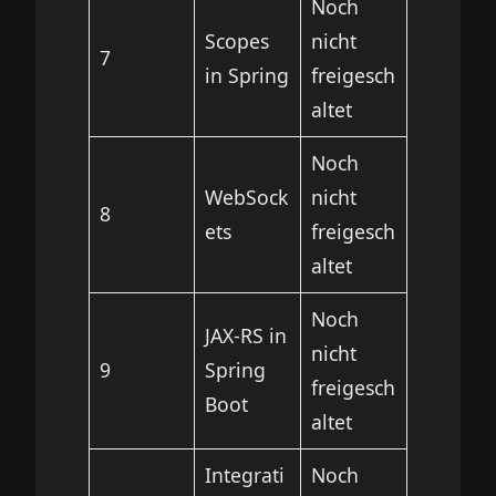
Noch
Scopes
nicht
7
in Spring
freigesch
altet
Noch
WebSock
nicht
8
ets
freigesch
altet
Noch
JAX-RS in
nicht
9
Spring
freigesch
Boot
altet
Integrati
Noch