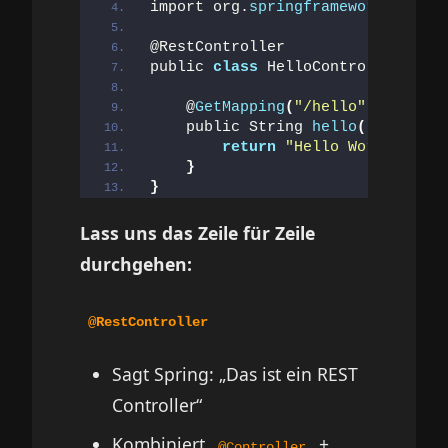
import org.
springframework
.
web
.
bi
@RestController
public 
class
 HelloController 
{
    @
GetMapping
(
"/hello"
)
    public String 
hello
()
{
return
"Hello World from 
}
}
Lass uns das Zeile für Zeile
durchgehen:
@RestController
Sagt Spring: „Das ist ein REST
Controller“
Kombiniert
+
@Controller