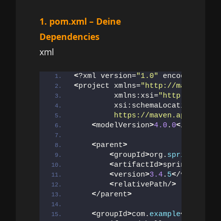
1. pom.xml – Deine
Dependencies
xml
<
?xml version=
"1.0"
 encoding=
"UTF
<
project xmlns=
"http://maven.apac
         xmlns:xsi=
"http://www.w3
         xsi:schemaLocation=
"http
         https://maven.apache.org
<
modelVersion
>
4.0
.
0
<
/modelVer
<
parent
>
<
groupId
>
org.
springframew
<
artifactId
>
spring-boot-s
<
version
>
3.4
.
5
<
/version
>
<
relativePath/
>
<
/parent
>
<
groupId
>
com.
example
<
/groupId