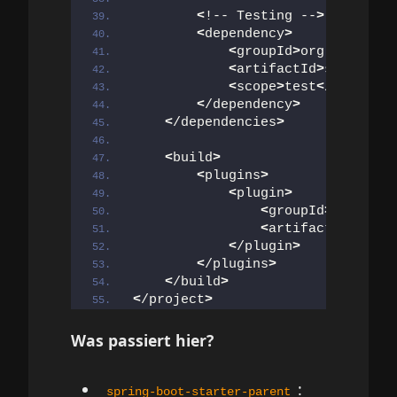
<
!-- Testing --
>
<
dependency
>
<
groupId
>
org.
springfr
<
artifactId
>
spring-bo
<
scope
>
test
<
/scope
>
<
/dependency
>
<
/dependencies
>
<
build
>
<
plugins
>
<
plugin
>
<
groupId
>
org.
spri
<
artifactId
>
sprin
<
/plugin
>
<
/plugins
>
<
/build
>
<
/project
>
Was passiert hier?
:
spring-boot-starter-parent