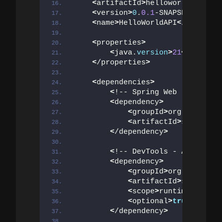
<
artifactId
>
helloworldapi
<
/ar
<
version
>
0
.
0.1
-SNAPSHOT
<
/vers
<
name
>
HelloWorldAPI
<
/name
>
<
properties
>
<
java.
version
>
21
<
/java.
ve
<
/properties
>
<
dependencies
>
<
!-- Spring Web - für RES
<
dependency
>
<
groupId
>
org.
springfr
<
artifactId
>
spring-bo
<
/dependency
>
<
!-- DevTools - Auto-Relo
<
dependency
>
<
groupId
>
org.
springfr
<
artifactId
>
spring-bo
<
scope
>
runtime
<
/scope
<
optional
>
true
<
/optio
<
/dependency
>