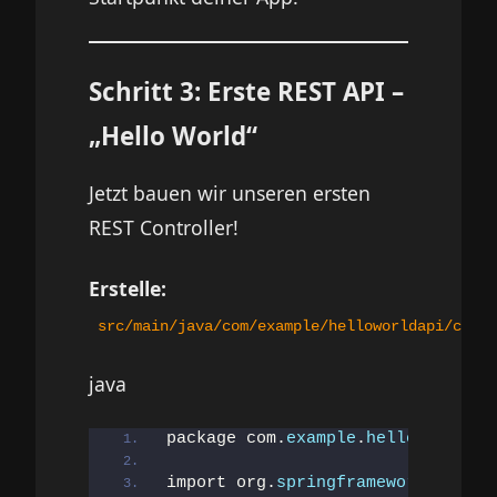
Schritt 3: Erste REST API –
„Hello World“
Jetzt bauen wir unseren ersten
REST Controller!
Erstelle:
src/main/java/com/example/helloworldapi/contr
java
package com.
example
.
helloworldapi
import org.
springframework
.
web
.
bi