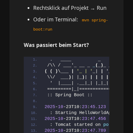
Rechtsklick auf Projekt → Run
Oder im Terminal:
mvn spring-
boot:run
Was passiert beim Start?
  .   ____          _            
 /\\ / ___'_ __ _ 
_
(
_
)
_ __  __ _ 
(
(
)
\___ 
|
'_ | '
_| 
|
 '_ \/ _` 
|
 \\/  ___
)
| |_
)
| 
|
|
|
|
||
(
_| 
|
  '  |____| .__|_| |_|_| |_\__, 
|
 =========|_|==============|___/=
::
 Spring Boot 
::
2025
-
10
-23T10:
23
:
45.123
  INFO 
123
:
 Starting HelloWorldApiApplica
2025
-
10
-23T10:
23
:
47.456
  INFO 
123
:
 Tomcat started on 
port
(
s
)
: 
80
2025
-
10
-23T10:
23
:
47.789
  INFO 
123