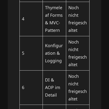
Thymele
Noch
af Forms
nicht
4
& MVC-
freigesch
Pattern
altet
Noch
Konfigur
nicht
5
ation &
freigesch
Logging
altet
Noch
DI &
nicht
6
AOP im
freigesch
Detail
altet