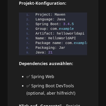
Projekt-Konfiguration:
Project: Maven
Language: Java
Spring Boot: 
3.4
.
5
Group: com.
example
Artifact: helloworldapi
Name: HelloWorldAPI
Package name: com.
example
.
hellowo
Packaging: Jar
Java: 
21
Dependencies auswählen:
✅ Spring Web
✅ Spring Boot DevTools
(optional, aber hilfreich!)
Klick auf „Generate“
– Projekt