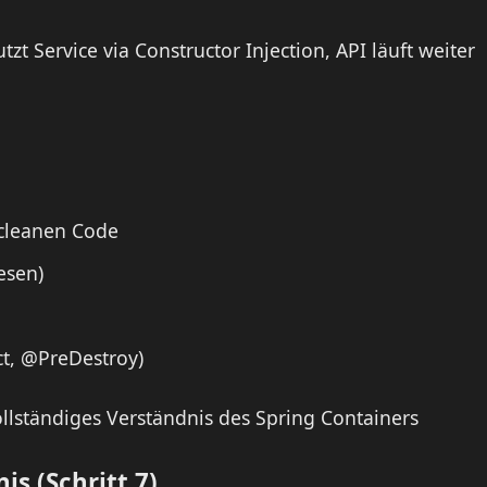
tzt Service via Constructor Injection, API läuft weiter
cleanen Code
esen)
ct, @PreDestroy)
lständiges Verständnis des Spring Containers
is (Schritt 7)