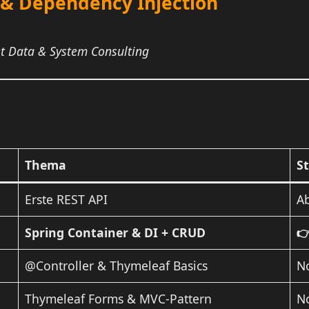
r & Dependency Injection
et Data & System Consulting
Thema
S
Erste REST API
A
Spring Container & DI + CRUD

@Controller & Thymeleaf Basics
No
Thymeleaf Forms & MVC-Pattern
No