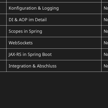
Konfiguration & Logging
No
DI & AOP im Detail
No
Scopes in Spring
No
WebSockets
No
JAX-RS in Spring Boot
No
Integration & Abschluss
No