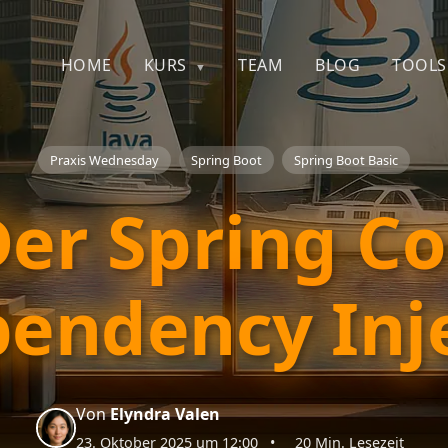
HOME
KURS
TEAM
BLOG
TOOLS
Praxis Wednesday
Spring Boot
Spring Boot Basic
Der Spring C
endency Inj
Von
Elyndra Valen
23. Oktober 2025 um 12:00
•
20 Min. Lesezeit