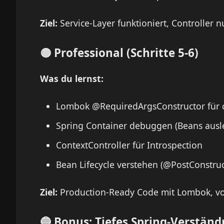
Ziel:
Service-Layer funktioniert, Controller nu
🟡 Professional (Schritte 5-6)
Was du lernst:
Lombok @RequiredArgsConstructor für 
Spring Container debuggen (Beans ausl
ContextController für Introspection
Bean Lifecycle verstehen (@PostConstru
Ziel:
Production-Ready Code mit Lombok, vol
🔵 Bonus: Tiefes Spring-Verständn