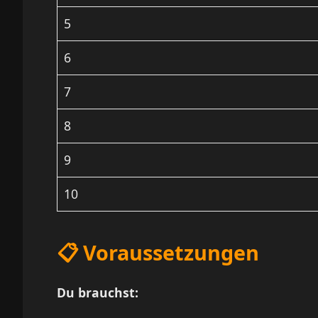
5
6
7
8
9
10
📋 Voraussetzungen
Du brauchst: