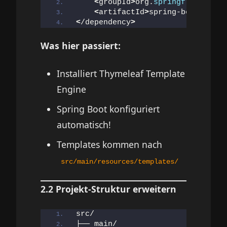
<
groupId
>
org.
springframework
.
<
artifactId
>
spring-boot-start
<
/dependency
>
Was hier passiert:
Installiert Thymeleaf Template
Engine
Spring Boot konfiguriert
automatisch!
Templates kommen nach
src/main/resources/templates/
2.2 Projekt-Struktur erweitern
src/
├── main/