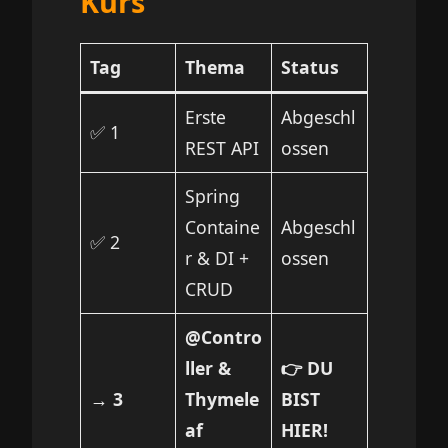
Kurs
Tag
Thema
Status
Erste
Abgeschl
✅ 1
REST API
ossen
Spring
Containe
Abgeschl
✅ 2
r & DI +
ossen
CRUD
@Contro
ller &
👉 DU
→ 3
Thymele
BIST
af
HIER!