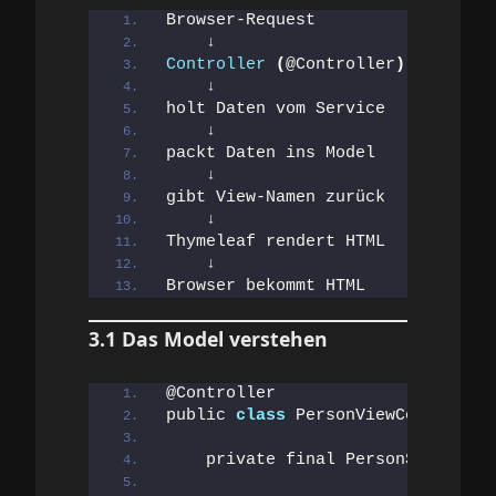
Browser-Request
    ↓
Controller
(
@Controller
)
    ↓
holt Daten vom Service
    ↓
packt Daten ins Model
    ↓
gibt View-Namen zurück
    ↓
Thymeleaf rendert HTML
    ↓
Browser bekommt HTML
3.1 Das Model verstehen
@Controller
public 
class
 PersonViewController
    private final PersonService p