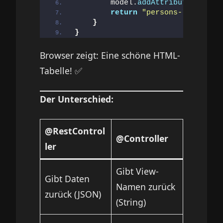
        model.
addAttribute
(
"perso
return
"persons-list"
;  
/
}
}
Browser zeigt: Eine schöne HTML-
Tabelle! ✅
Der Unterschied:
@RestControl
@Controller
ler
Gibt View-
Gibt Daten
Namen zurück
zurück (JSON)
(String)