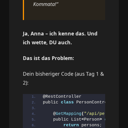
Kommata!“
Ja, Anna – ich kenne das. Und
ich wette, DU auch.
Das ist das Problem:
Dein bisheriger Code (aus Tag 1 &
2):
@RestController
public 
class
 PersonController 
{
    @
GetMapping
(
"/api/persons"
)
    public List
<
Person
>
getAllPer
return
 persons;  
// Sprin