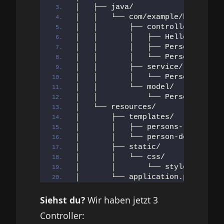
│   ├── java/
│   │   └── com/example/helloworl
│   │       ├── controller/
│   │       │   ├── HelloControll
│   │       │   ├── PersonControl
│   │       │   └── PersonViewCon
│   │       ├── service/
│   │       │   └── PersonService
│   │       └── model/
│   │           └── Person.
java
│   └── resources/
│       ├── templates/           
│       │   ├── persons-list.
html
│       │   └── person-details.
ht
│       ├── static/              
│       │   └── css/
│       │       └── style.
css
│       └── application.
propertie
Siehst du?
Wir haben jetzt 3
Controller: