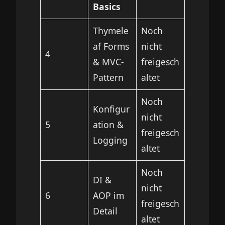
Basics
Thymele
Noch
af Forms
nicht
4
& MVC-
freigesch
Pattern
altet
Noch
Konfigur
nicht
5
ation &
freigesch
Logging
altet
Noch
DI &
nicht
6
AOP im
freigesch
Detail
altet