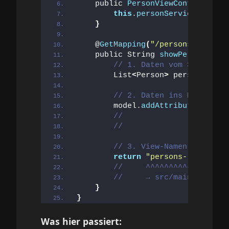
    public 
PersonViewController
(
P
this
.
personService
 = pers
}
    @
GetMapping
(
"/persons"
)
    public String 
showPersons
(
Mod
// 1. Daten vom Service h
        List
<
Person
>
 persons = pe
// 2. Daten ins Model pac
        model.
addAttribute
(
"perso
//                  ^^^^^
//                  Name 
// 3. View-Namen zurückge
return
"persons-list"
;
//     ^^^^^^^^^^^^^^
//     → src/main/resourc
}
}
Was hier passiert: