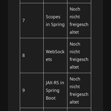
Noch
Scopes
nicht
7
in Spring
freigesch
altet
Noch
WebSock
nicht
8
ets
freigesch
altet
Noch
JAX-RS in
nicht
9
Spring
freigesch
Boot
altet