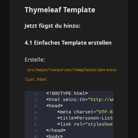
Thymeleaf Template
Jetzt fügst du hinzu:
4.1 Einfaches Template erstellen
Erstelle:
src/main/resources/templates/persons-
list.html
<
!DOCTYPE html
>
<
html xmlns:th=
"http://www.thymel
<
head
>
<
meta charset=
"UTF-8"
>
<
title
>
Personen-Liste
<
/title
>
<
link rel=
"stylesheet"
 th:hre
<
/head
>
<
body
>