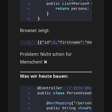
    public List
<
Person
>
getAllPer
return
 persons;  
// Sprin
}
}
Browser zeigt:
[{
"id"
:
1
,
"firstname"
:
"Anna"
,
"last
Problem: Nicht schön für
Menschen! ❌
Was wir heute bauen:
@Controller  
// KEIN @RestControl
public 
class
 PersonViewController
    @
GetMapping
(
"/persons"
)
    public String 
showPersons
(
Mod