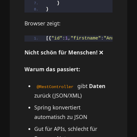
}
}
Browser zeigt:
[{
"id"
:
1
,
"firstname"
:
"Anna"
,
"last
Nicht schön für Menschen!
❌
Warum das passiert:
gibt
Daten
@RestController
zurück (JSON/XML)
Spring konvertiert
automatisch zu JSON
Gut für APIs, schlecht für