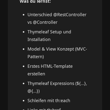
Was du lernst:
Unterschied @RestController
vs @Controller
Thymeleaf Setup und
Installation
Model & View Konzept (MVC-
Pattern)
Erstes HTML-Template
erstellen
Thymeleaf Expressions (${…},
@{…})
Schleifen mit th:each
Links mit th:href